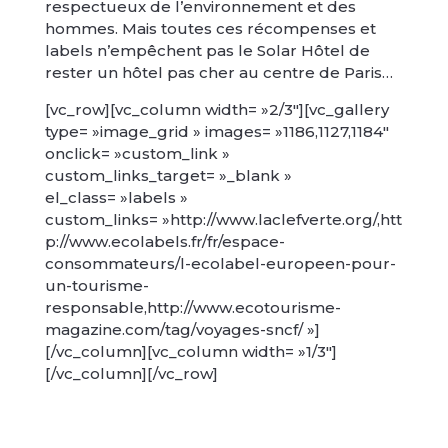
respectueux de l’environnement et des
hommes. Mais toutes ces récompenses et
labels n’empêchent pas le Solar Hôtel de
rester un hôtel pas cher au centre de Paris…
[vc_row][vc_column width= »2/3″][vc_gallery
type= »image_grid » images= »1186,1127,1184″
onclick= »custom_link »
custom_links_target= »_blank »
el_class= »labels »
custom_links= »http://www.laclefverte.org/,htt
p://www.ecolabels.fr/fr/espace-
consommateurs/l-ecolabel-europeen-pour-
un-tourisme-
responsable,http://www.ecotourisme-
magazine.com/tag/voyages-sncf/ »]
[/vc_column][vc_column width= »1/3″]
[/vc_column][/vc_row]